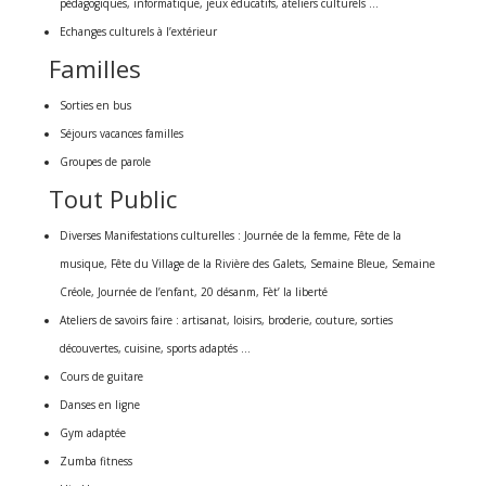
pédagogiques, informatique, jeux éducatifs, ateliers culturels …
Echanges culturels à l’extérieur
Familles
Sorties en bus
Séjours vacances familles
Groupes de parole
Tout Public
Diverses Manifestations culturelles : Journée de la femme, Fête de la
musique, Fête du Village de la Rivière des Galets, Semaine Bleue, Semaine
Créole, Journée de l’enfant, 20 désanm, Fèt’ la liberté
Ateliers de savoirs faire : artisanat, loisirs, broderie, couture, sorties
découvertes, cuisine, sports adaptés …
Cours de guitare
Danses en ligne
Gym adaptée
Zumba fitness