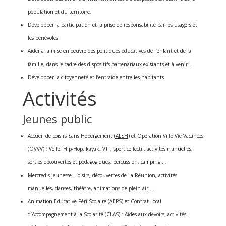
population et du territoire.
Développer la participation et la prise de responsabilité par les usagers et
les bénévoles.
Aider à la mise en oeuvre des politiques éducatives de l’enfant et de la
famille, dans le cadre des dispositifs partenariaux existants et à venir …
Développer la citoyenneté et l’entraide entre les habitants.
Activités
Jeunes public
Accueil de Loisirs Sans Hébergement (
ALSH
) et Opération Ville Vie Vacances
(
OVVV
) : Voile, Hip-Hop, kayak, VTT, sport collectif, activités manuelles,
sorties découvertes et pédagogiques, percussion, camping …
Mercredis jeunesse : loisirs, découvertes de La Réunion, activités
manuelles, danses, théâtre, animations de plein air …
Animation Educative Péri-Scolaire (
AEPS
) et Contrat Local
d’Accompagnement à la Scolarité (
CLAS
) : Aides aux devoirs, activités