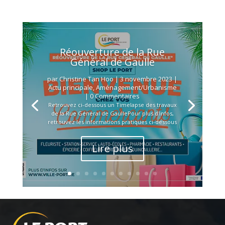
Réouverture de la Rue
Général de Gaulle
par
Christine Tan Hoo
|
3 novembre 2023
|
Actu principale
,
Aménagement/Urbanisme
| 0 Commentaires
Retrouvez ci-dessous un Timelapse des travaux
de la Rue Général de GaullePour plus d'infos,
retrouvez les informations pratiques ci-dessous
Lire plus