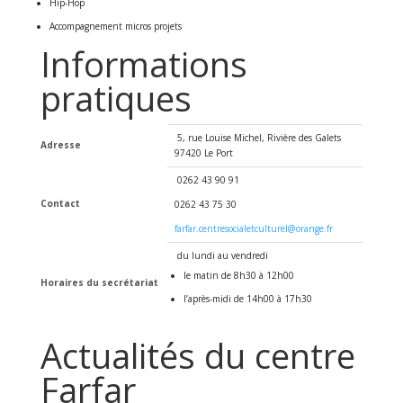
Hip-Hop
Accompagnement micros projets
Informations
pratiques
5, rue Louise Michel, Rivière des Galets
Adresse
97420 Le Port
0262 43 90 91
Contact
0262 43 75 30
farfar.centresocialetculturel@orange.fr
du lundi au vendredi
le matin de 8h30 à 12h00
Horaires du secrétariat
l’après-midi de 14h00 à 17h30
Actualités du centre
Farfar