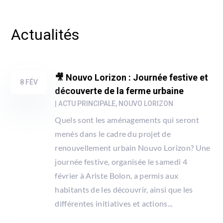
Actualités
🎥 Nouvo Lorizon : Journée festive et
8 FÉV
découverte de la ferme urbaine
|
ACTU PRINCIPALE
,
NOUVO LORIZON
Quels sont les aménagements qui seront
menés dans le cadre du projet de
renouvellement urbain Nouvo Lorizon? Une
journée festive, organisée le samedi 4
février à Ariste Bolon, a permis aux
habitants de les découvrir, ainsi que les
différentes initiatives et actions...