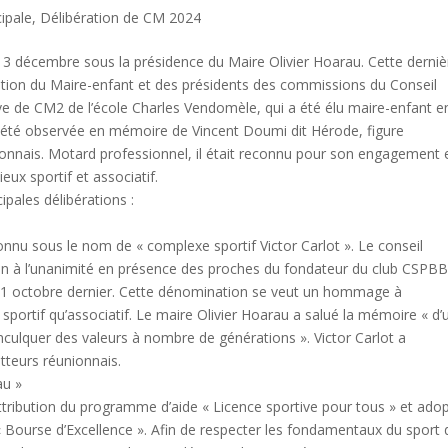
cipale
,
Délibération de CM 2024
i 3 décembre sous la présidence du Maire Olivier Hoarau. Cette derniè
ation du Maire-enfant et des présidents des commissions du Conseil
lève de CM2 de l’école Charles Vendomèle, qui a été élu maire-enfant e
a été observée en mémoire de Vincent Doumi dit Hérode, figure
onnais. Motard professionnel, il était reconnu pour son engagement 
eux sportif et associatif.
cipales délibérations :
nnu sous le nom de « complexe sportif Victor Carlot ». Le conseil
ision à l’unanimité en présence des proches du fondateur du club CSPB
e 31 octobre dernier. Cette dénomination se veut un hommage à
 sportif qu’associatif. Le maire Olivier Hoarau a salué la mémoire « d’
culquer des valeurs à nombre de générations ». Victor Carlot a
teurs réunionnais.
au »
tribution du programme d’aide « Licence sportive pour tous » et ado
 « Bourse d’Excellence ». Afin de respecter les fondamentaux du sport 