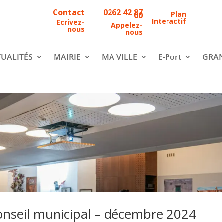
Contact
0262 42 87
Plan
00
Interactif
Ecrivez-
Appelez-
nous
nous
UALITÉS
MAIRIE
MA VILLE
E-Port
GRAN
Conseil municipal – décembre 2024