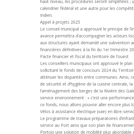
haut niveau, les procédures seront simplifiées ;
calendrier fédéral et une autre pour les compéti
Indien.
Appel à projets 2025
Le conseil municipal a approuvé le principe de l
avance permettra d’accompagner les acteurs locau
aux structures ayant demandé une subvention au ti
financières définitives à la fin du 1er trimestre 2
Pacte financier et fiscal du territoire de l’ouest
Les conseillers municipaux ont approuvé le plan
sollicitant le fonds de concours 2024 du Territoir
atténuer les disparités entre communes. Ainsi, 
de sécurité et d’hygiène de la cuisine centrale, l
l’aménagement des berges de la Rivière des Galet
service environnement : « c’est une performance
ce fonds, nous allons pouvoir aller encore plus lo
Vélos à assistance électrique (vae) en libre-servi
Le programme de travaux préparatoires d’infrastr
service au Port ainsi que son plan de financement
Portois une solution de mobilité plus abordable 