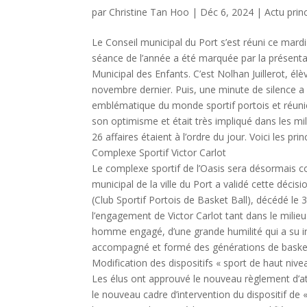
par
Christine Tan Hoo
|
Déc 6, 2024
|
Actu prin
Le Conseil municipal du Port s’est réuni ce mard
séance de l’année a été marquée par la présent
Municipal des Enfants. C’est Nolhan Juillerot, é
novembre dernier. Puis, une minute de silence 
emblématique du monde sportif portois et réuni
son optimisme et était très impliqué dans les mili
26 affaires étaient à l’ordre du jour. Voici les prin
Complexe Sportif Victor Carlot
Le complexe sportif de l’Oasis sera désormais co
municipal de la ville du Port a validé cette déc
(Club Sportif Portois de Basket Ball), décédé l
l’engagement de Victor Carlot tant dans le milieu
homme engagé, d’une grande humilité qui a su in
accompagné et formé des générations de basket
Modification des dispositifs « sport de haut nive
Les élus ont approuvé le nouveau règlement d’at
le nouveau cadre d’intervention du dispositif de