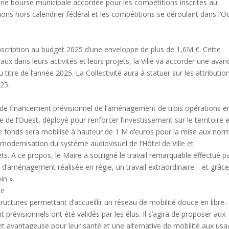
 une bourse municipale accordée pour les compétitions inscrites au
tions hors calendrier fédéral et les compétitions se déroulant dans l’
’inscription au budget 2025 d’une enveloppe de plus de 1,6M €. Cette
x dans leurs activités et leurs projets, la Ville va accorder une avan
tre de l’année 2025. La Collectivité aura à statuer sur les attributio
025.
 de financement prévisionnel de l’aménagement de trois opérations e
e de l’Ouest, déployé pour renforcer l’investissement sur le territoire 
ce fonds sera mobilisé à hauteur de 1 M d’euros pour la mise aux nor
a modernisation du système audiovisuel de l’Hôtel de Ville et
s. A ce propos, le Maire a souligné le travail remarquable effectué pa
 d’aménagement réalisée en régie, un travail extraordinaire… et grâce
in ».
ce
uctures permettant d’accueillir un réseau de mobilité douce en libre-
 prévisionnels ont été validés par les élus. Il s’agira de proposer aux
et avantageuse pour leur santé et une alternative de mobilité aux usa