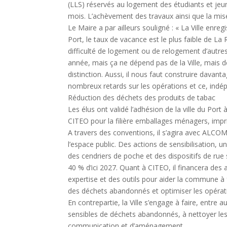
(LLS) réservés au logement des étudiants et jeune
mois. L’achèvement des travaux ainsi que la mise 
Le Maire a par ailleurs souligné : « La Ville e
Port, le taux de vacance est le plus faible de L
difficulté de logement ou de relogement d’autres 
année, mais ça ne dépend pas de la Ville, mais 
distinction. Aussi, il nous faut construire dava
nombreux retards sur les opérations et ce, ind
Réduction des déchets des produits de tabac
Les élus ont validé l’adhésion de la ville du Po
CITEO pour la filière emballages ménagers, impr
A travers des conventions, il s’agira avec ALCOM
l’espace public. Des actions de sensibilisation, u
des cendriers de poche et des dispositifs de ru
40 % d’ici 2027. Quant à CITEO, il financera des
expertise et des outils pour aider la commune à
des déchets abandonnés et optimiser les opérat
En contrepartie, la Ville s’engage à faire, entre
sensibles de déchets abandonnés, à nettoyer les 
communication et d’aménagement.