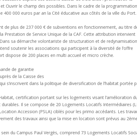
ole et Ouvrir le champ des possibles. Dans le cadre de la programmatio
e 400 000 euros par an la Cité éducative aux côtés de la ville du Port.
ent de plus de 237 000 € de subventions en fonctionnement, au titre d
la Prestation de Service Unique de la CAF. Cette attribution intervient
 Dans sa démarche volontariste de structuration et de redynamisatio
ntend soutenir les associations qui participent à la diversité de l’offre
Port dispose de 200 places en multi accueil et micro crèche.
mande de garantie
uprès de la Caisse des
 s’inscrivent dans la politique de diversification de l’habitat portée p
 Habitat, certification portant sur les logements visant l’amélioration d
t durables. Il se compose de 20 Logements Locatifs Intermédiaires (L
 Location Accession (PSLA) ciblés pour les primo accédants. Les trava
vement des travaux ainsi que la mise en location sont prévus au 2èm
u sein du Campus Paul Vergès, comprend 73 Logements Locatifs Soc