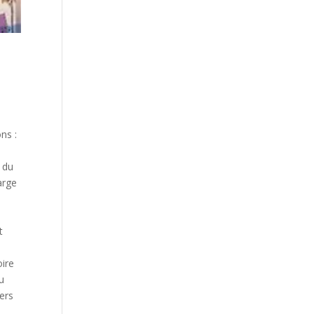
ns :
e du
arge
t
oire
u
vers