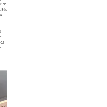
té de
ultés
la
é
de
023
a