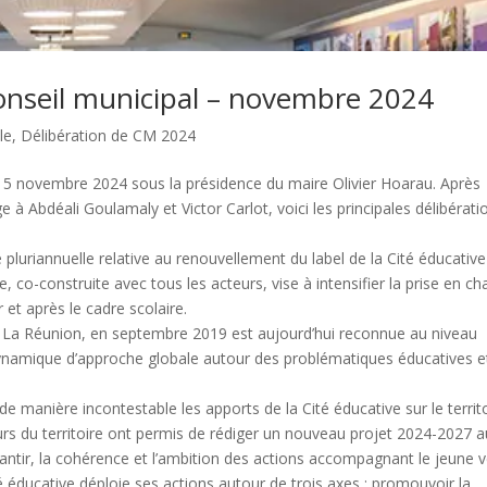
Conseil municipal – novembre 2024
le
,
Délibération de CM 2024
di 5 novembre 2024 sous la présidence du maire Olivier Hoarau. Après
 Abdéali Goulamaly et Victor Carlot, voici les principales délibératio
 pluriannuelle relative au renouvellement du label de la Cité éducativ
, co-construite avec tous les acteurs, vise à intensifier la prise en ch
et après le cadre scolaire.
de La Réunion, en septembre 2019 est aujourd’hui reconnue au niveau
dynamique d’approche globale autour des problématiques éducatives e
e manière incontestable les apports de la Cité éducative sur le territ
rs du territoire ont permis de rédiger un nouveau projet 2024-2027 a
arantir, la cohérence et l’ambition des actions accompagnant le jeune 
ité éducative déploie ses actions autour de trois axes : promouvoir la