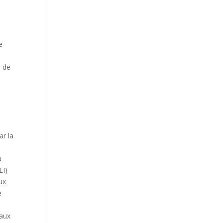
n
e
n de
ar la
u
LI)
ux
e
iaux