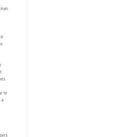
Océan
ce
ns
n
et
mes
r le
 à
gers