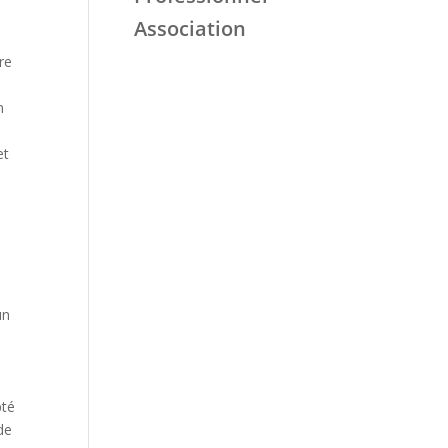
Association
re
n
et
B
un
pté
de