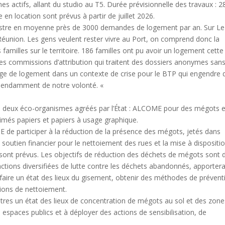
s actifs, allant du studio au T5. Durée prévisionnelle des travaux : 2
en location sont prévus à partir de juillet 2026.
nregistre en moyenne près de 3000 demandes de logement par an. Sur Le
a Réunion. Les gens veulent rester vivre au Port, on comprend donc la
familles sur le territoire. 186 familles ont pu avoir un logement cette
des commissions d’attribution qui traitent des dossiers anonymes san
ntage de logement dans un contexte de crise pour le BTP qui engendre 
épendamment de notre volonté. «
rt à deux éco-organismes agréés par l’État : ALCOME pour des mégots e
imés papiers et papiers à usage graphique.
E de participer à la réduction de la présence des mégots, jetés dans
n soutien financier pour le nettoiement des rues et la mise à dispositi
e sont prévus. Les objectifs de réduction des déchets de mégots sont 
 actions diversifiées de lutte contre les déchets abandonnés, apporter
 faire un état des lieux du gisement, obtenir des méthodes de prévent
ions de nettoiement.
 autres un état des lieux de concentration de mégots au sol et des zon
espaces publics et à déployer des actions de sensibilisation, de