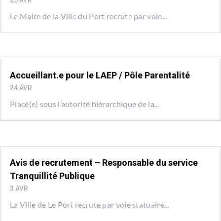
25 AVR
Le Maire de la Ville du Port recrute par voie...
Accueillant.e pour le LAEP / Pôle Parentalité
24 AVR
Placé(e) sous l’autorité hiérarchique de la...
Avis de recrutement – Responsable du service
Tranquillité Publique
3 AVR
La Ville de Le Port recrute par voie statuaire...