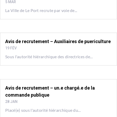
5 MAR
La Ville de Le Port recrute par voie de...
Avis de recrutement – Auxiliaires de puericulture
19 FÉV
Sous l'autorité hiérarchique des directrices de...
Avis de recrutement – un.e chargé.e de la
commande publique
28 JAN
Placé(e) sous l'autorité hiérarchique du...