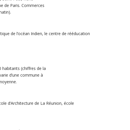
une de Paris. Commerces
atin).
ique de l’océan Indien, le centre de rééducation
abitants (chiffres de la
té varie d’une commune à
 moyenne.
cole d’Architecture de La Réunion, école