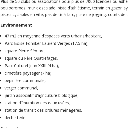
Plus de 50 clubs ou associations pour plus de 7000 licenciés ou adh
boulodromes, mur d’escalade, piste d’athlétisme, terrain en gazon syn
pistes cyclables en ville, pas de tir à l’arc, piste de jogging, courts de
Environnement
47 m2 en moyenne d’espaces verts urbains/habitant,
Parc Boisé Fonnkèr Laurent Vergès (17,5 ha),
square Pierre Sémard,
square du Père Quatrefages,
Parc Culturel Jean XXIII (4 ha),
cimetière paysager (7 ha),
pépinière communale,
verger communal,
jardin associatif d’agriculture biologique,
station d’épuration des eaux usées,
station de transit des ordures ménagères,
déchetterie…