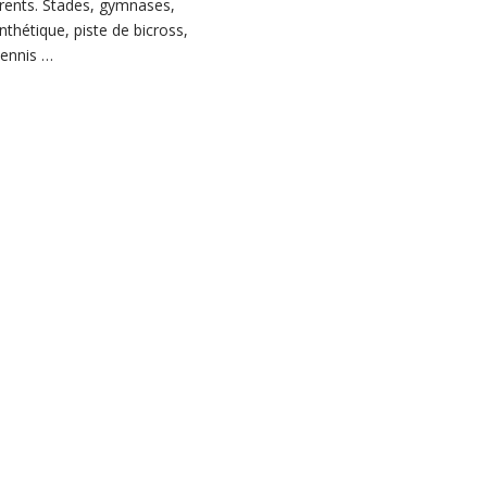
érents. Stades, gymnases,
thétique, piste de bicross,
 tennis …