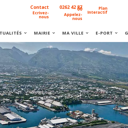
Contact
0262 42 87
Plan
00
Interactif
Ecrivez-
Appelez-
nous
nous
TUALITÉS
MAIRIE
MA VILLE
E-PORT
G