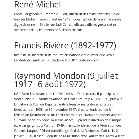
René Michel
Conseiller général du canton du Port, directeur des manutentions, fils de
Georges Michel (maire du Port en 1919). Construction de la première école
digne de ce nom. Située rue Sadi Carnot, elle accueille les garçons et se
compose de deux bâtiments de 3 classes chacun.
Francis Rivière (1892-1977)
Instituteur, inspecteur de l’éducation nationale et directeur de l’école
Centrale de Saint-Denis. L’école de la ZUP 1 porte son nom.
Raymond Mondon (9 juillet
1917 -6 août 1972)
Né à Saint-Louis dans une famille modeste. Franc-maçon, il participe à la
constitution du Syndicat National des Instituteurs (SNI) en 1936, puis à la
fondation de l’Union Départementale Réunionnaise des syndicats et
fédérations en 1938. Le 30 novembre 1947, il est co-fondateur de la
Fédération Réunionnaise du Parti Communiste Français et devient adjoint
au maire de Saint-Pierre. La même année, il prend la direction de l’unique
école des garçons du Port. En 1949, il est co-fondateur de la Fédération des
Oeuvres Laïques (FOL) et conseiller général de la Ravine des Cabris. Le 2
janvier 1956, il est élu député de La Réunion avec Paul Vergès. Après la mort