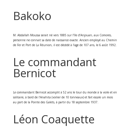
Bakoko
M. Abdallah Moussa serait né vers 1885 sur l’île d’Anjouan, aux Comores,
personne ne connait sa date de naissance exacte. Ancien employé au Chemin
de Fer et Port de La Réunion, il est décédé à l’age de 107 ans, le 6 août 1992.
Le commandant
Bernicot
Le commandant Bernicot accomplit à 52 ans le tour du monde à la voile et en
solitaire, à bord de l’Anahita (voilier de 10 tonneaux) et fait escale un mois
au port de la Pointe des Galets, à partir du 18 septembre 1937.
Léon Coaquette