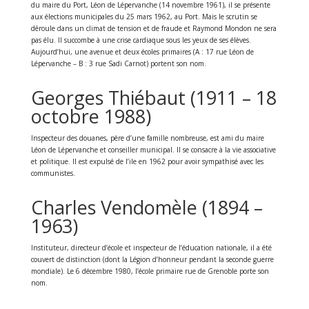
du maire du Port, Léon de Lépervanche (14 novembre 1961), il se présente
aux élections municipales du 25 mars 1962, au Port. Mais le scrutin se
déroule dans un climat de tension et de fraude et Raymond Mondon ne sera
pas élu. Il succombe à une crise cardiaque sous les yeux de ses élèves.
Aujourd’hui, une avenue et deux écoles primaires (A : 17 rue Léon de
Lépervanche – B : 3 rue Sadi Carnot) portent son nom.
Georges Thiébaut (1911 – 18
octobre 1988)
Inspecteur des douanes, père d’une famille nombreuse, est ami du maire
Léon de Lépervanche et conseiller municipal. Il se consacre à la vie associative
et politique. Il est expulsé de l’ile en 1962 pour avoir sympathisé avec les
communistes.
Charles Vendomèle (1894 –
1963)
Instituteur, directeur d’école et inspecteur de l’éducation nationale, il a été
couvert de distinction (dont la Légion d’honneur pendant la seconde guerre
mondiale). Le 6 décembre 1980, l’école primaire rue de Grenoble porte son
nom.