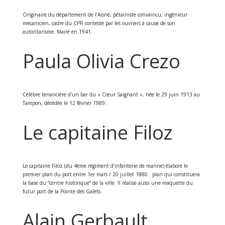
Originaire du département de l’Aisne, pétainiste convaincu, ingénieur
mécanicien, cadre du CPR contesté par les ouvriers à cause de son
autoritarisme. Maire en 1941.
Paula Olivia Crezo
Célèbre tenancière d’un bar du « Cœur Saignant », née le 29 juin 1913 au
Tampon, décédée le 12 février 1989.
Le capitaine Filoz
Le capitaine Filoz (du 4ème régiment d’infanterie de marine) élabore le
premier plan du port entre 1er mars / 20 juillet 1880 : plan qui constituera
la base du “centre historique” de la ville. Il réalise aussi une maquette du
futur port de la Pointe des Galets.
Alain Gerbault