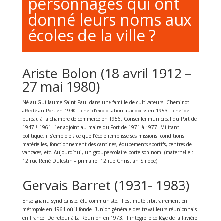
personnages qui ont
donné leurs noms aux
écoles de la ville ?
Ariste Bolon (18 avril 1912 –
27 mai 1980)
Né au Guillaume Saint-Paul dans une famille de cultivateurs. Cheminot
affecté au Port en 1940 – chef d’exploitation aux docks en 1953 – chef de
bureau à la chambre de commerce en 1956. Conseiller municipal du Port de
1947 à 1961. 1er adjoint au maire du Port de 1971 à 1977. Militant
politique, il s’emploie à ce que l’école remplisse ses missions: conditions
matérielles, fonctionnement des cantines, équpements sportifs, centres de
vancaces, etc. Aujourd’hui, un groupe scolaire porte son nom. (maternelle :
12 rue René Dufestin – primaire: 12 rue Christian Sinope)
Gervais Barret (1931- 1983)
Enseignant, syndicaliste, élu communiste, il est muté arbitrairement en
métropole en 1961 où il fonde l’Union générale des travailleurs réunionnais
en France. De retour à La Réunion en 1973, il intègre le collège de la Rivière