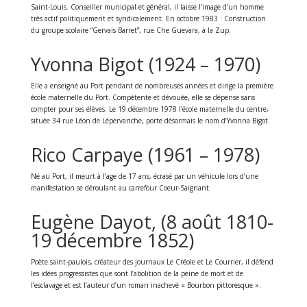
Saint-Louis. Conseiller municipal et général, il laisse l’image d’un homme
très actif politiquement et syndicalement. En octobre 1983 : Construction
du groupe scolaire “Gervais Barret”, rue Che Guevara, à la Zup.
Yvonna Bigot (1924 – 1970)
Elle a enseigné au Port pendant de nombreuses années et dirige la première
école maternelle du Port. Compétente et dévouée, elle se dépense sans
compter pour ses élèves. Le 19 décembre 1978 l’école maternelle du centre,
située 34 rue Léon de Lépervanche, porte désormais le nom d’Yvonna Bigot.
Rico Carpaye (1961 – 1978)
Né au Port, il meurt à l’age de 17 ans, écrasé par un véhicule lors d’une
manifestation se déroulant au carrefour Coeur-Saignant.
Eugène Dayot, (8 août 1810-
19 décembre 1852)
Poète saint-paulois, créateur des journaux Le Créole et Le Courrier, il défend
les idées progressistes que sont l’abolition de la peine de mort et de
l’esclavage et est l’auteur d’un roman inachevé « Bourbon pittoresque ».