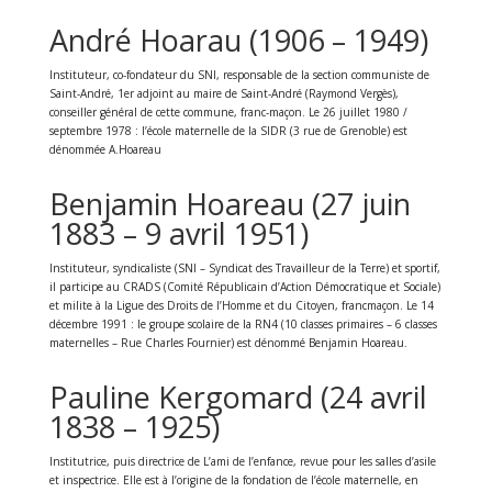
André Hoarau (1906 – 1949)
Instituteur, co-fondateur du SNI, responsable de la section communiste de
Saint-André, 1er adjoint au maire de Saint-André (Raymond Vergès),
conseiller général de cette commune, franc-maçon. Le 26 juillet 1980 /
septembre 1978 : l’école maternelle de la SIDR (3 rue de Grenoble) est
dénommée A.Hoareau
Benjamin Hoareau (27 juin
1883 – 9 avril 1951)
Instituteur, syndicaliste (SNI – Syndicat des Travailleur de la Terre) et sportif,
il participe au CRADS (Comité Républicain d’Action Démocratique et Sociale)
et milite à la Ligue des Droits de l’Homme et du Citoyen, francmaçon. Le 14
décembre 1991 : le groupe scolaire de la RN4 (10 classes primaires – 6 classes
maternelles – Rue Charles Fournier) est dénommé Benjamin Hoareau.
Pauline Kergomard (24 avril
1838 – 1925)
Institutrice, puis directrice de L’ami de l’enfance, revue pour les salles d’asile
et inspectrice. Elle est à l’origine de la fondation de l’école maternelle, en