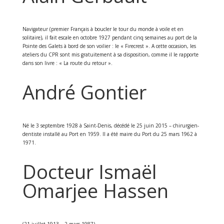
Navigateur (premier Français à boucler le tour du monde à voile et en
solitaire), il fait escale en octobre 1927 pendant cinq semaines au port de la
Pointe des Galets à bord de son voilier : le « Firecrest ». A cette occasion, les
ateliers du CPR sont mis gratuitement à sa disposition, comme il le rapporte
dans son livre : « La route du retour ».
André Gontier
Né le 3 septembre 1928 à Saint-Denis, décédé le 25 juin 2015 – chirurgien-
dentiste installé au Port en 1959. Il a été maire du Port du 25 mars 1962 à
1971.
Docteur Ismaël
Omarjee Hassen
(21 juillet 1913 – 2 mars 1987)