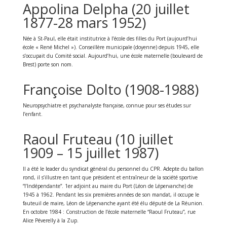
Appolina Delpha (20 juillet
1877-28 mars 1952)
Née à St-Paul, elle était institutrice à l’école des filles du Port (aujourd’hui
école « René Michel »). Conseillère municipale (doyenne) depuis 1945, elle
s’occupait du Comité social. Aujourd’hui, une école maternelle (boulevard de
Brest) porte son nom.
Françoise Dolto (1908-1988)
Neuropsychiatre et psychanalyste française, connue pour ses études sur
l’enfant.
Raoul Fruteau (10 juillet
1909 – 15 juillet 1987)
Il a été le leader du syndicat général du personnel du CPR. Adepte du ballon
rond, il s’illustre en tant que président et entraîneur de la société sportive
“l’Indépendante”. 1er adjoint au maire du Port (Léon de Lépervanche) de
1945 à 1962. Pendant les six premières années de son mandat, il occupe le
fauteuil de maire, Léon de Lépervanche ayant été élu député de La Réunion.
En octobre 1984 : Construction de l’école maternelle “Raoul Fruteau”, rue
Alice Péverelly à la Zup.