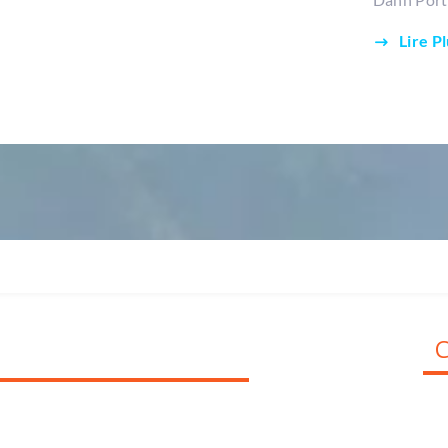
Lire P
C