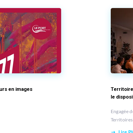
urs en images
Territoir
le disposi
Engagée d
Territoire
Lire P