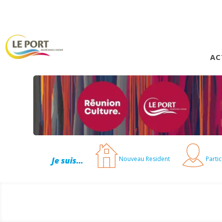
AC
Nouveau Resident
Partic
Je suis…