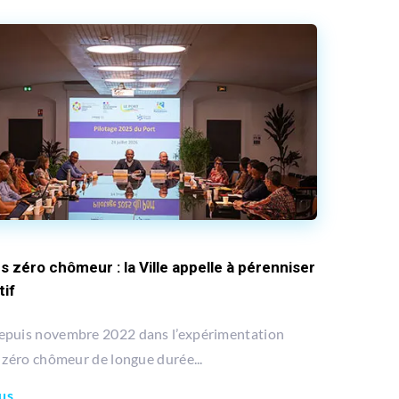
es zéro chômeur : la Ville appelle à pérenniser
tif
epuis novembre 2022 dans l’expérimentation
s zéro chômeur de longue durée...
lus