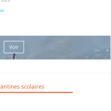
lus
Voir
antines scolaires