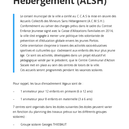
Hébergement (ALSH)
Le conseil municipal de la ville a confié au C.C.A.S la mise en œuvre des
Accueils Collectifs des Mineurs Sans Hébergement (A.C.M.S.H.).
Conformément au cahier des charges prévu dans le cadre du Contrat
Enfance Jeunesse signé avec la Caisse d’Allocations Familiales en 2014,
la ville s’est engagée à mener une politique très volontariste de
prévention et d’éducation globale envers les jeunes Portois.
Cette orientation s’exprime à travers des activités socio-éducatives
sportives et culturelles qui s’adressent aux enfants dès leur plus jeune
âge. Ce sont ces activités, développées dans un projet éducatif et
pédagogique validé par le président, que le Centre Communal d’Action
Sociale met en place au sein des centres de loisirs de la ville.
Ces accueils seront programmés pendant les vacances scolaires.
Pour rappel, les taux d’encadrement légaux sont de :
– 1 animateur pour 12 enfants en primaire (6 à 12 ans)
– 1 animateur pour 8 enfants en maternelle (3 à 6 ans)
7 centres sont organisés dans les écoles suivantes (les écoles peuvent varier
en fonction du planning des travaux prévus sur les différents groupes
scolaires) :
– Groupe scolaire Georges THIEBAUT