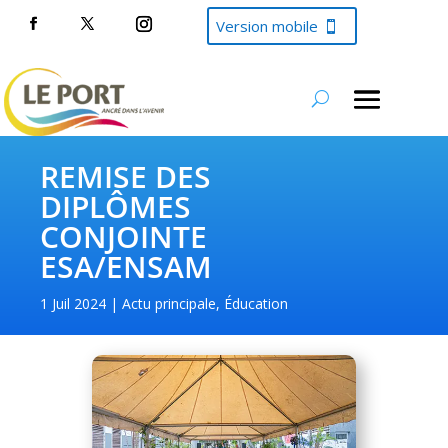
Version mobile
REMISE DES
DIPLÔMES
CONJOINTE
ESA/ENSAM
1 Juil 2024
Actu principale
,
Éducation