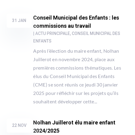
Conseil Municipal des Enfants : les
31 JAN
commissions au travail
|
ACTU PRINCIPALE
,
CONSEIL MUNICIPAL DES
ENFANTS
Après l’élection du maire enfant, Nolhan
Juillerot en novembre 2024, place aux
premières commissions thématiques. Les
élus du Conseil Municipal des Enfants
(CME) se sont réunis ce jeudi 30 janvier
2025 pour réfléchir sur les projets qu’ils
souhaitent développer cette...
Nolhan Juillerot élu maire enfant
22 NOV
2024/2025