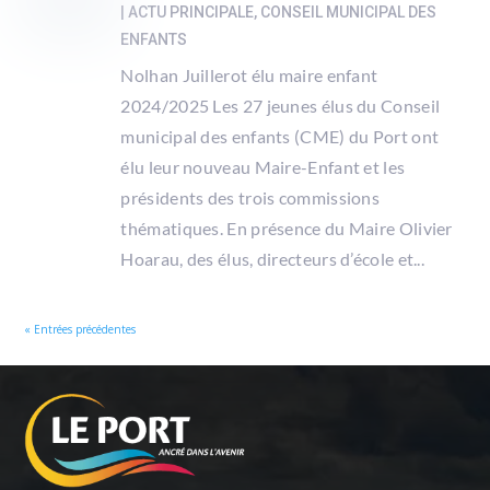
|
ACTU PRINCIPALE
,
CONSEIL MUNICIPAL DES
ENFANTS
Nolhan Juillerot élu maire enfant
2024/2025 Les 27 jeunes élus du Conseil
municipal des enfants (CME) du Port ont
élu leur nouveau Maire-Enfant et les
présidents des trois commissions
thématiques. En présence du Maire Olivier
Hoarau, des élus, directeurs d’école et...
« Entrées précédentes