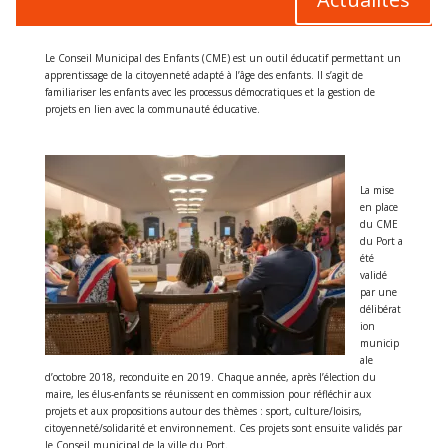
Le Conseil Municipal des Enfants (CME) est un outil éducatif permettant un
apprentissage de la citoyenneté adapté à l’âge des enfants. Il s’agit de
familiariser les enfants avec les processus démocratiques et la gestion de
projets en lien avec la communauté éducative.
La mise
en place
du CME
du Port a
été
validé
par une
délibérat
ion
municip
ale
d’octobre 2018, reconduite en 2019. Chaque année, après l’élection du
maire, les élus-enfants se réunissent en commission pour réfléchir aux
projets et aux propositions autour des thèmes : sport, culture/loisirs,
citoyenneté/solidarité et environnement. Ces projets sont ensuite validés par
le Conseil municipal de la ville du Port.