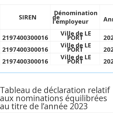
Dénomination
SIREN
de
An
l’employeur
Ville de LE
2197400300016
PORT
20
Ville de LE
2197400300016
PORT
20
Ville de LE
2197400300016
PORT
20
Tableau de déclaration relatif
aux nominations équilibrées
au titre de l’année 2023