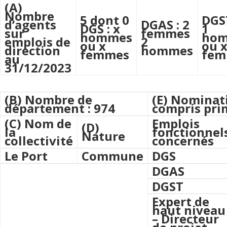
(A)
Nombre
5 dont 0
DGST
d’agents
DGAS : 2
DGS : x
1
sur
femmes
hommes
ho
emplois de
2
ou x
ou 
direction
hommes
femmes
fe
au
31/12/2023
(B) Nombre de
(E) Nominat
département : 974
compris pri
(C) Nom de
Emplois
(D)
la
fonctionnel
Nature
collectivité
concernés
Le Port
Commune
DGS
DGAS
DGST
Expert de
haut niveau
– Directeur