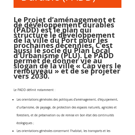
Le Projet d’aménagement et
de développement durables
(PADD) est le plan qui
structure le développement
de la ville du Port pour les
prochaines décennies. C’est
aussi le socle du Plan Local
d’Urbanisme (PLU). Le PADD
permet de donner vie au
slogan de la ville « Cap vers le
renouveau » et de se projeter
vers 2030.
Le PADD définit notamment :
Les orientations générales des politiques d’aménagement, d’équipement,
d’urbanisme, de paysage, de protection des espaces naturels, agricoles et
forestiers, et de préservation ou de remise en bon état des continuités
écologiques ;
Les orientations générales concernant l’habitat, les transports et les