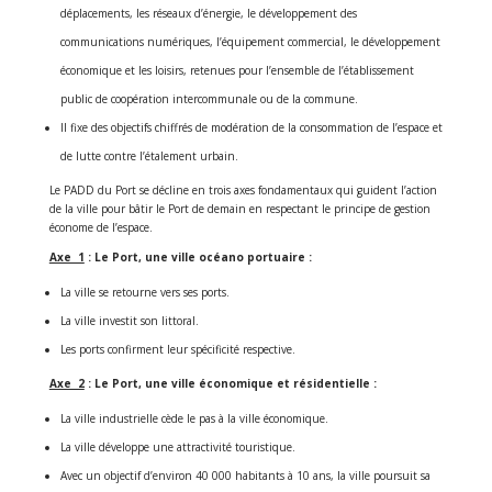
déplacements, les réseaux d’énergie, le développement des
communications numériques, l’équipement commercial, le développement
économique et les loisirs, retenues pour l’ensemble de l’établissement
public de coopération intercommunale ou de la commune.
Il fixe des objectifs chiffrés de modération de la consommation de l’espace et
de lutte contre l’étalement urbain.
Le PADD du Port se décline en trois axes fondamentaux qui guident l’action
de la ville pour bâtir le Port de demain en respectant le principe de gestion
économe de l’espace.
Axe 1
: Le Port, une ville océano portuaire :
La ville se retourne vers ses ports.
La ville investit son littoral.
Les ports confirment leur spécificité respective.
Axe 2
: Le Port, une ville économique et résidentielle :
La ville industrielle cède le pas à la ville économique.
La ville développe une attractivité touristique.
Avec un objectif d’environ 40 000 habitants à 10 ans, la ville poursuit sa