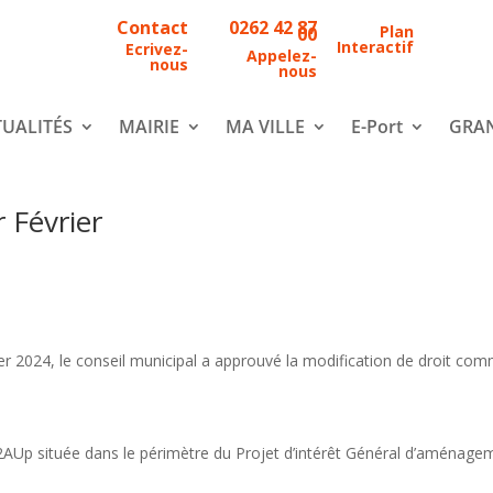
Contact
0262 42 87
Plan
00
Interactif
Ecrivez-
Appelez-
nous
nous
UALITÉS
MAIRIE
MA VILLE
E-Port
GRAN
 Février
er 2024, le conseil municipal a approuvé la modification de droit co
e 2AUp située dans le périmètre du Projet d’intérêt Général d’aménage