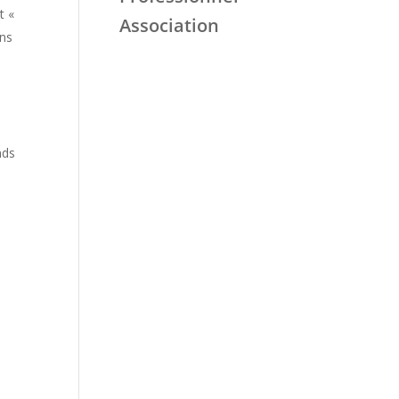
t «
Association
ons
e
nds