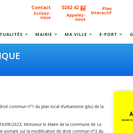
Contact
0262 42 87
Plan
00
Interactif
Ecrivez-
Appelez-
nous
nous
TUALITÉS
MAIRIE
MA VILLE
E-PORT
G
IQUE
droit commun n°1 du plan local d’urbanisme (plu) de la
 16/08/2023, Monsieur le Maire de la commune de Le
ue portant sur la modification de droit commun n°2 du