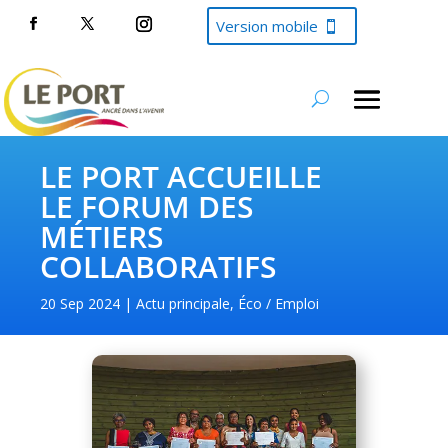
Version mobile
LE PORT ACCUEILLE
LE FORUM DES
MÉTIERS
COLLABORATIFS
20 Sep 2024
Actu principale
,
Éco / Emploi