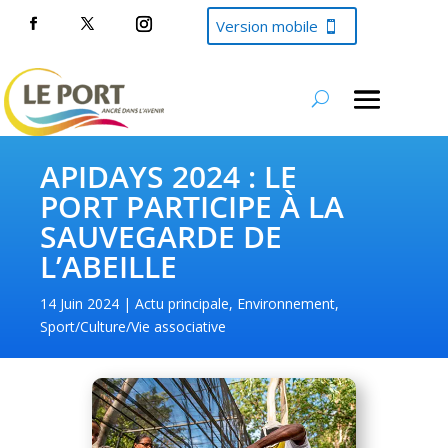
Version mobile
APIDAYS 2024 : LE
PORT PARTICIPE À LA
SAUVEGARDE DE
L’ABEILLE
14 Juin 2024
Actu principale
,
Environnement
,
Sport/Culture/Vie associative