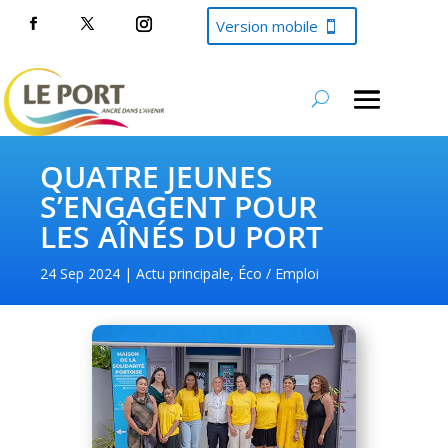
Version mobile
QUATRE JEUNES
S’ENGAGENT POUR
LES AÎNÉS DU PORT
24 Sep 2024
Actu principale
,
Éco / Emploi