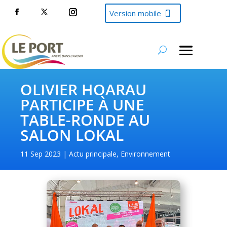
Version mobile
OLIVIER HOARAU
PARTICIPE À UNE
TABLE-RONDE AU
SALON LOKAL
11 Sep 2023
Actu principale
,
Environnement