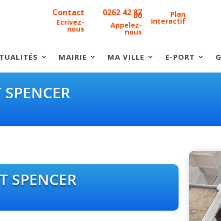
Contact
0262 42 87
Plan
00
Interactif
Ecrivez-
Appelez-
nous
nous
TUALITÉS
MAIRIE
MA VILLE
E-PORT
G
 SPENCER
T SPENCER