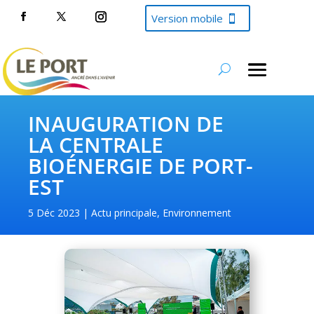
Version mobile
INAUGURATION DE
LA CENTRALE
BIOÉNERGIE DE PORT-
EST
5 Déc 2023
Actu principale
,
Environnement