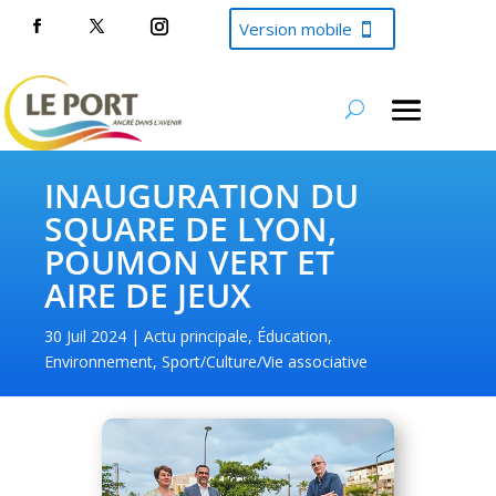
Version mobile
INAUGURATION DU
SQUARE DE LYON,
POUMON VERT ET
AIRE DE JEUX
30 Juil 2024
Actu principale
,
Éducation
,
Environnement
,
Sport/Culture/Vie associative