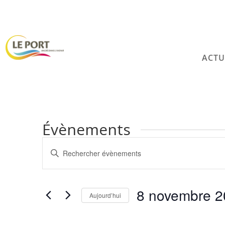
ACTU
Évènements
Recherche
Saisir
et
mot-
navigation
clé.
de
Rechercher
8 novembre 2
vues
Évènements
Aujourd’hui
Évènements
par
Sélectionnez
mot-
une