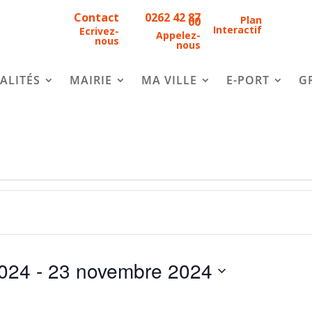
Contact
0262 42 87
Plan
00
Interactif
Ecrivez-
Appelez-
nous
nous
ALITÉS
MAIRIE
MA VILLE
E-PORT
G
024
 - 
23 novembre 2024