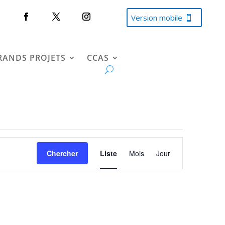
Version mobile
RANDS PROJETS
CCAS
Navigation
de
Chercher
Liste
Mois
Jour
vues
Évènement