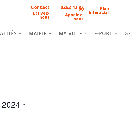
Contact
0262 42 87
Plan
00
Interactif
Ecrivez-
Appelez-
nous
nous
ALITÉS
MAIRIE
MA VILLE
E-PORT
G
 2024