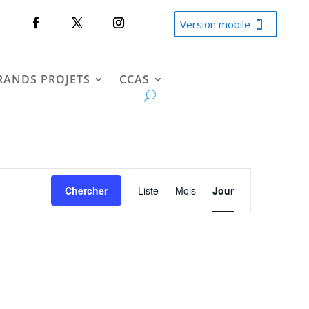
Version mobile
RANDS PROJETS
CCAS
Navigation
de
Chercher
Liste
Mois
Jour
vues
Évènement