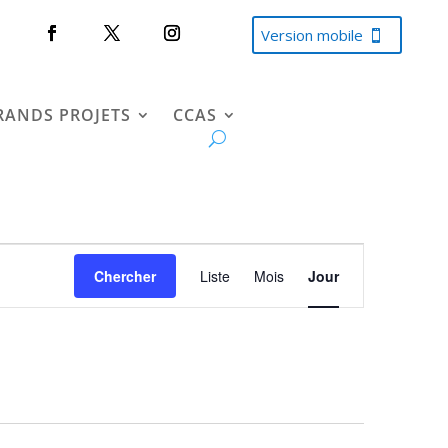
Version mobile
RANDS PROJETS
CCAS
Navigation
de
Chercher
Liste
Mois
Jour
vues
Évènement