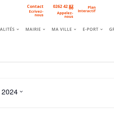
Contact
0262 42 87
Plan
00
Interactif
Ecrivez-
Appelez-
nous
nous
ALITÉS
MAIRIE
MA VILLE
E-PORT
G
 2024