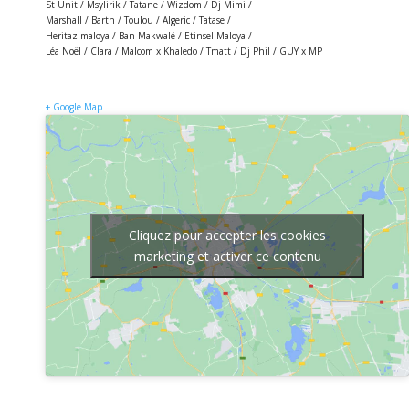
St Unit / Msylirik / Tatane / Wizdom / Dj Mimi /
Marshall / Barth / Toulou / Algeric / Tatase /
Heritaz maloya / Ban Makwalé / Etinsel Maloya /
Léa Noël / Clara / Malcom x Khaledo / Tmatt / Dj Phil / GUY x MP
+ Google Map
Cliquez pour accepter les cookies
marketing et activer ce contenu