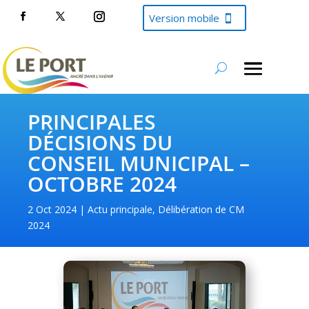
Version mobile
PRINCIPALES
DÉCISIONS DU
CONSEIL MUNICIPAL –
OCTOBRE 2024
2 Oct 2024
Actu principale
,
Délibération de CM
2024