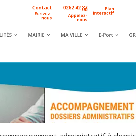
Contact
0262 42 87
Plan
00
Interactif
Ecrivez-
Appelez-
nous
nous
LITÉS
MAIRIE
MA VILLE
E-Port
GR