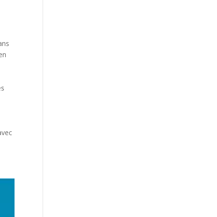
 ans
 en
es
avec