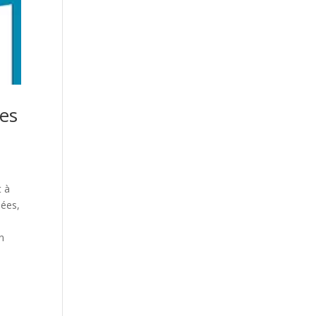
nes
t à
iées,
en