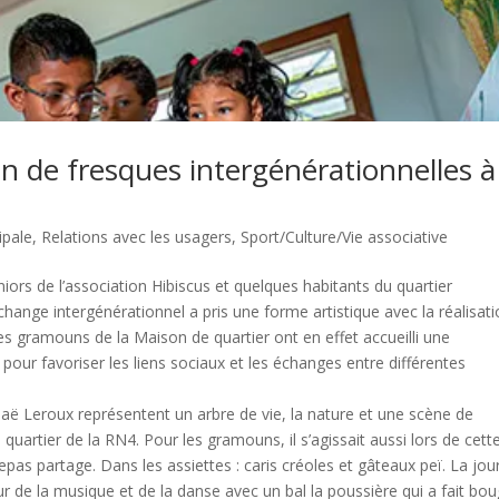
n de fresques intergénérationnelles à
ipale
,
Relations avec les usagers
,
Sport/Culture/Vie associative
ors de l’association Hibiscus et quelques habitants du quartier
change intergénérationnel a pris une forme artistique avec la réalisat
es gramouns de la Maison de quartier ont en effet accueilli une
 pour favoriser les liens sociaux et les échanges entre différentes
Aglaë Leroux représentent un arbre de vie, la nature et une scène de
uartier de la RN4. Pour les gramouns, il s’agissait aussi lors de cett
as partage. Dans les assiettes : caris créoles et gâteaux peï. La jo
r de la musique et de la danse avec un bal la poussière qui a fait bo