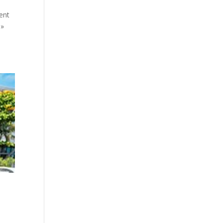
ent
 »