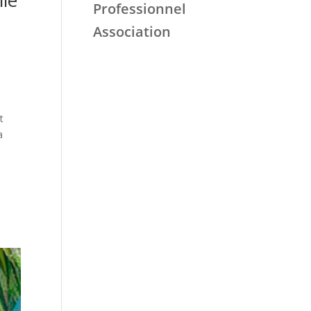
ile
Professionnel
Association
n
t
a