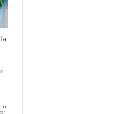
 la
ion
e
urnée
uger