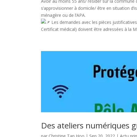
Avoir au moins 55 ans/ résider sur la commune de
s’approvisionner à domicile/ être en situation d’
ménagère ou de l’APA.
Les demandes avec les pièces justificatives (P
Certificat médical) doivent être adressées à la M
Des ateliers numériques gr
par
Christine Tan Hoo
|
Sep 20, 2022
|
Actu pri