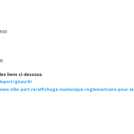
7h00
40
es liens ci-dessous.
/leport/gnau/#/
www.ville-port.re/affichage-numerique-reglementaire-pour-l