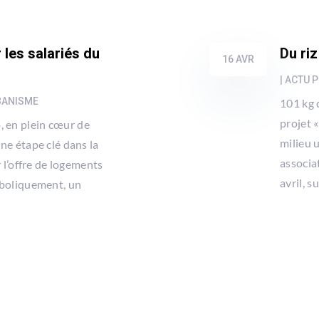
les salariés du
Du riz
16 AVR
|
ACTU P
BANISME
101 kg 
projet «
, en plein cœur de
milieu u
une étape clé dans la
associa
er l’offre de logements
avril, s
mboliquement, un
.