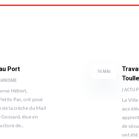
au Port
Trava
16 MAI
Toull
BANISME
|
ACTU P
 Anne Hébert,
Petits Pas, ont posé
La Vill
 de la crèche du Mail
aux élè
 Gossard, élue en
apprent
ucture de...
de sécu
ont été