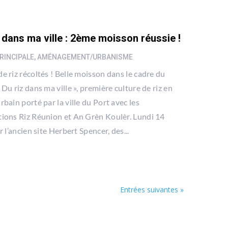
 dans ma ville : 2ème moisson réussie !
RINCIPALE
,
AMÉNAGEMENT/URBANISME
de riz récoltés ! Belle moisson dans le cadre du
 Du riz dans ma ville », première culture de riz en
rbain porté par la ville du Port avec les
tions Riz Réunion et An Grèn Koulèr. Lundi 14
ur l’ancien site Herbert Spencer, des...
Entrées suivantes »