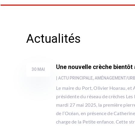
Actualités
Une nouvelle crèche bientôt 
30 MAI
|
ACTU PRINCIPALE
,
AMÉNAGEMENT/UR
Le maire du Port, Olivier Hoarau, et
présidente du réseau de crèches Les 
mardi 27 mai 2025, la première pierre
de l’Océan, en présence de Catherine
charge de la Petite enfance. Cette str