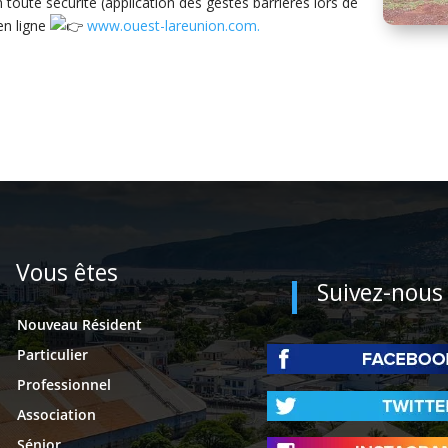
n toute sécurité (application des gestes barrières lors de
en ligne
www.ouest-lareunion.com.
Vous êtes
Suivez-nous
Nouveau Résident
Particulier
Professionnel
Association
Sénior