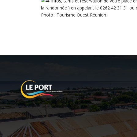
Infos, tarifs et réservation de votre place e
la randonnée ) en appelant le 0262 42 31 31 ou 
Photo : Tourisme Ouest Réunion