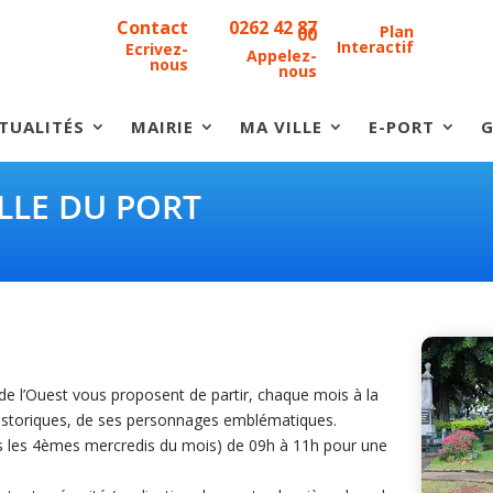
Contact
0262 42 87
Plan
00
Interactif
Ecrivez-
Appelez-
nous
nous
TUALITÉS
MAIRIE
MA VILLE
E-PORT
G
LLE DU PORT
 de l’Ouest vous proposent de partir, chaque mois à la
historiques, de ses personnages emblématiques.
us les 4èmes mercredis du mois) de 09h à 11h pour une