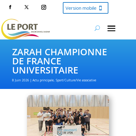
Version mobile
ZARAH CHAMPIONNE
DE FRANCE
UNIVERSITAIRE
8 Juin 2026
Actu principale
,
Sport/Culture/Vie associative