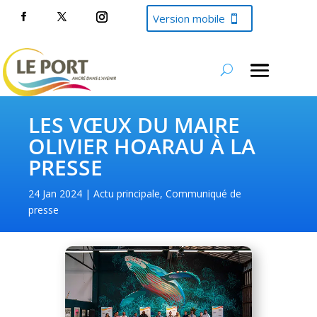
Version mobile
LES VŒUX DU MAIRE
OLIVIER HOARAU À LA
PRESSE
24 Jan 2024
Actu principale
,
Communiqué de
presse