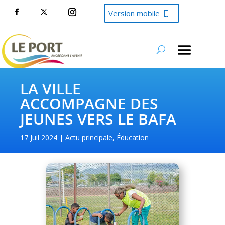
Version mobile
LA VILLE
ACCOMPAGNE DES
JEUNES VERS LE BAFA
17 Juil 2024
Actu principale
,
Éducation