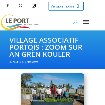
Version mobile
VILLAGE ASSOCIATIF
PORTOIS : ZOOM SUR
AN GRÈN KOULER
30 Août 2019
Non classé