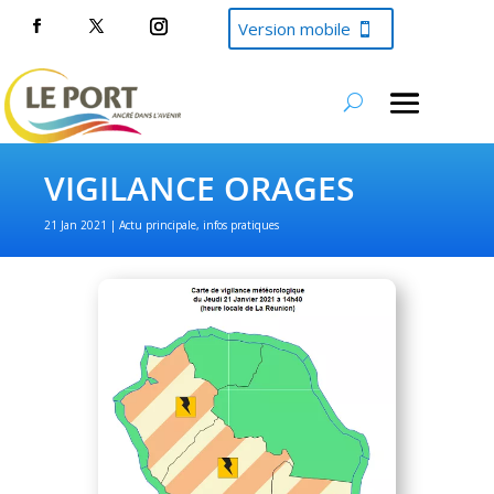
Version mobile
VIGILANCE ORAGES
21 Jan 2021
Actu principale
,
infos pratiques