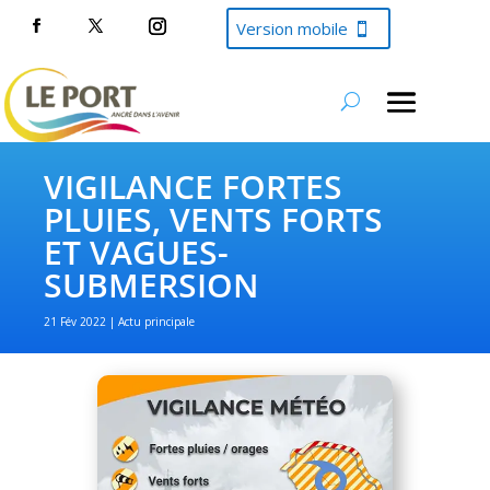
Version mobile
VIGILANCE FORTES
PLUIES, VENTS FORTS
ET VAGUES-
SUBMERSION
21 Fév 2022
Actu principale