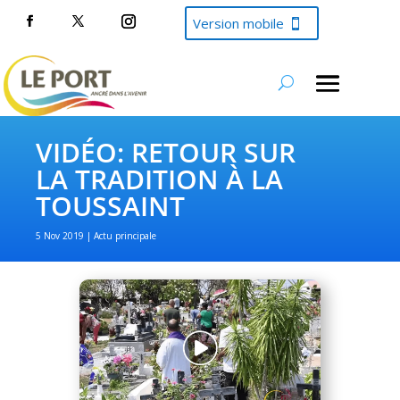
Version mobile
VIDÉO: RETOUR SUR
LA TRADITION À LA
TOUSSAINT
5 Nov 2019
Actu principale