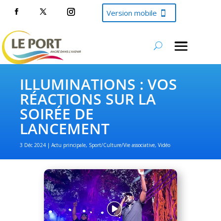
Version mobile
ILLUMINATIONS : VOS
RÉACTIONS SUR LA
SOIRÉE DE
LANCEMENT
3 Déc 2024
Actu principale
,
Sport/Culture/Vie associative
,
Vidéo