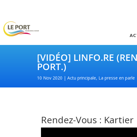
AC
[VIDÉO] LINFO.RE (RE
PORT.)
10 Nov 2020
Actu principale
,
La presse en parle
Rendez-Vous : Kartier