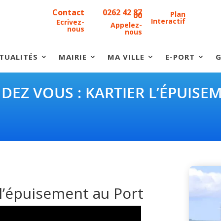
Contact
0262 42 87
Plan
00
Interactif
Ecrivez-
Appelez-
nous
nous
TUALITÉS
MAIRIE
MA VILLE
E-PORT
G
NDEZ VOUS : KARTIER L’ÉPUISE
 l’épuisement au Port