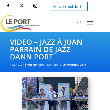
Version mobile
VIDEO – JAZZ À JUAN
PARRAIN DE JAZZ
DANN PORT
3 Août 2024
Actu principale
,
Sport/Culture/Vie associative
,
Vidéo