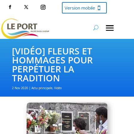
Version mobile
[VIDÉO] FLEURS ET
HOMMAGES POUR
PERPÉTUER LA
TRADITION
2 Nov 2020
Actu principale
,
Vidéo