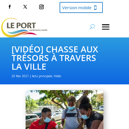
Version mobile
[VIDÉO] CHASSE AUX
TRÉSORS À TRAVERS
LA VILLE
29 Mar 2021
Actu principale
,
Vidéo