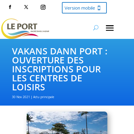
Version mobile
VAKANS DANN PORT :
OUVERTURE DES
INSCRIPTIONS POUR
LES CENTRES DE
LOISIRS
30 Nov 2021
Actu principale