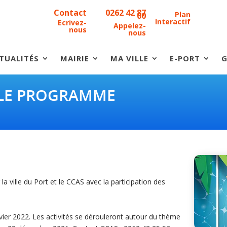
Contact
0262 42 87
Plan
00
Interactif
Ecrivez-
Appelez-
nous
nous
TUALITÉS
MAIRIE
MA VILLE
E-PORT
G
 LE PROGRAMME
la ville du Port et le CCAS avec la participation des
vier 2022. Les activités se dérouleront autour du thème