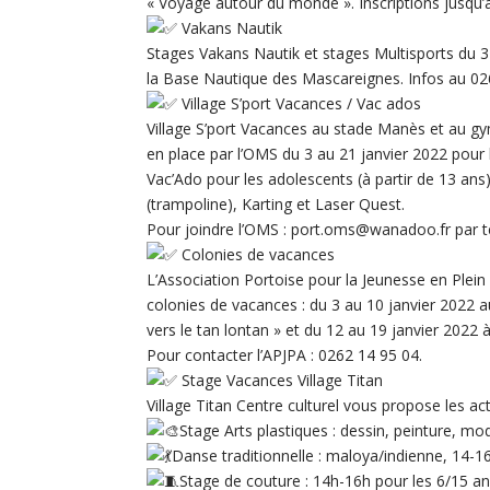
« Voyage autour du monde ». Inscriptions jusqu
Vakans Nautik
Stages Vakans Nautik et stages Multisports du 3 
la Base Nautique des Mascareignes. Infos au 02
Village S’port Vacances / Vac ados
Village S’port Vacances au stade Manès et au gym
en place par l’OMS du 3 au 21 janvier 2022 pour 
Vac’Ado pour les adolescents (à partir de 13 ans)
(trampoline), Karting et Laser Quest.
Pour joindre l’OMS : port.oms@wanadoo.fr par té
Colonies de vacances
L’Association Portoise pour la Jeunesse en Plei
colonies de vacances : du 3 au 10 janvier 2022 
vers le tan lontan » et du 12 au 19 janvier 2022 
Pour contacter l’APJPA : 0262 14 95 04.
Stage Vacances Village Titan
Village Titan Centre culturel vous propose les act
Stage Arts plastiques : dessin, peinture, m
Danse traditionnelle : maloya/indienne, 14-1
Stage de couture : 14h-16h pour les 6/15 a