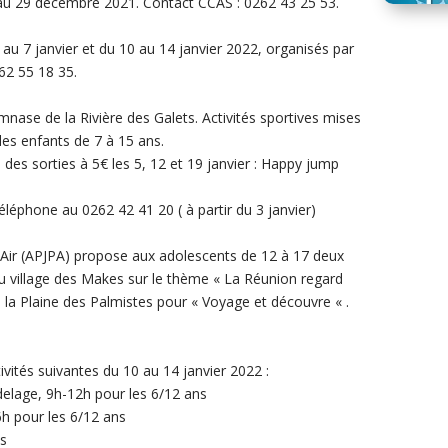
’au 29 décembre 2021. Contact CCAS : 0262 43 25 53.
au 7 janvier et du 10 au 14 janvier 2022, organisés par
62 55 18 35.
nase de la Rivière des Galets. Activités sportives mises
les enfants de 7 à 15 ans.
 des sorties à 5€ les 5, 12 et 19 janvier : Happy jump
léphone au 0262 42 41 20 ( à partir du 3 janvier)
n Air (APJPA) propose aux adolescents de 12 à 17 deux
au village des Makes sur le thème « La Réunion regard
à la Plaine des Palmistes pour « Voyage et découvre « .
ivités suivantes du 10 au 14 janvier 2022 :
odelage, 9h-12h pour les 6/12 ans
6h pour les 6/12 ans
ns