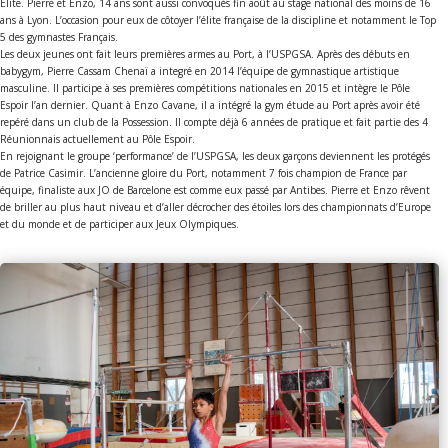
Élite. Pierre et Enzo, 14 ans sont aussi convoqués fin août au stage national des moins de 16
ans à Lyon. L’occasion pour eux de côtoyer l’élite française de la discipline et notamment le Top
5 des gymnastes Français.
Les deux jeunes ont fait leurs premières armes au Port, à l’USPGSA. Après des débuts en
babygym, Pierre Cassam Chenaï a integré en 2014 l’équipe de gymnastique artistique
masculine. Il participe à ses premières compétitions nationales en 2015 et intègre le Pôle
Espoir l’an dernier. Quant à Enzo Cavane, il a intégré la gym étude au Port après avoir été
repéré dans un club de la Possession. Il compte déjà 6 années de pratique et fait partie des 4
Réunionnais actuellement au Pôle Espoir.
En rejoignant le groupe ‘performance’ de l’USPGSA, les deux garçons deviennent les protégés
de Patrice Casimir. L’ancienne gloire du Port, notamment 7 fois champion de France par
équipe, finaliste aux JO de Barcelone est comme eux passé par Antibes. Pierre et Enzo rêvent
de briller au plus haut niveau et d’aller décrocher des étoiles lors des championnats d’Europe
et du monde et de participer aux Jeux Olympiques.