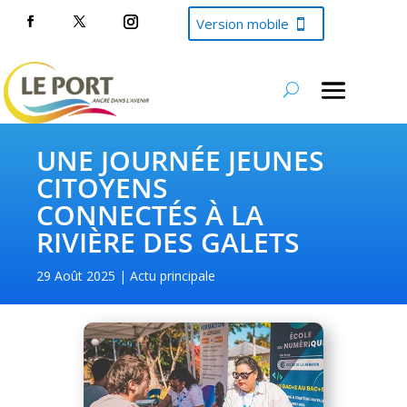
Version mobile
UNE JOURNÉE JEUNES
CITOYENS
CONNECTÉS À LA
RIVIÈRE DES GALETS
29 Août 2025
Actu principale