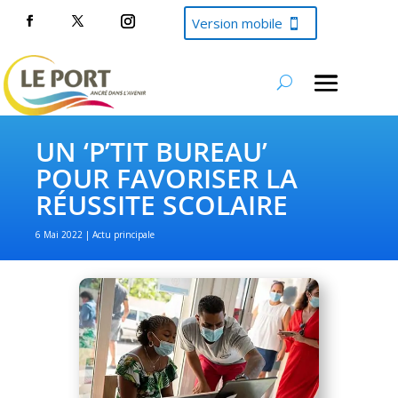
Version mobile
UN ‘P’TIT BUREAU’
POUR FAVORISER LA
RÉUSSITE SCOLAIRE
6 Mai 2022
Actu principale