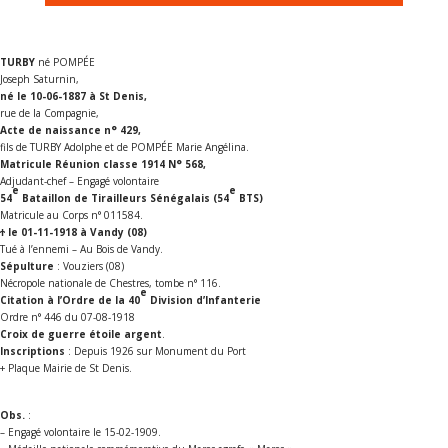
TURBY
né POMPÉE
Joseph Saturnin,
né le 10-06-1887 à St Denis,
rue de la Compagnie,
Acte de naissance n° 429,
fils de TURBY Adolphe et de POMPÉE Marie Angélina.
Matricule Réunion classe 1914 N° 568,
Adjudant-chef – Engagé volontaire
e
e
54
Bataillon de Tirailleurs Sénégalais (54
BTS)
Matricule au Corps n° 011584.
Ϯ le 01-11-1918 à Vandy (08)
Tué à l’ennemi – Au Bois de Vandy.
Sépulture
: Vouziers (08)
Nécropole nationale de Chestres, tombe n° 116.
e
Citation à l’Ordre de la 40
Division d’Infanterie
Ordre n° 446 du 07-08-1918
Croix de guerre étoile argent
.
Inscriptions
: Depuis 1926 sur Monument du Port
+ Plaque Mairie de St Denis.
Obs.
:
– Engagé volontaire le 15-02-1909.