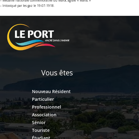
– Médaille nationale commémorative du Maroc agrafe « Maroc »
– Intoxiqué par les gaz le 19-07-1918.
Vous êtes
Nouveau Résident
Particulier
Professionnel
Association
Sénior
Touriste
Étudiant