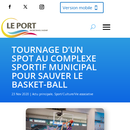
Version mobile
TOURNAGE D’UN
SPOT AU COMPLEXE
SPORTIF MUNICIPAL
POUR SAUVER LE
BASKET-BALL
23 Nov 2020
Actu principale
,
Sport/Culture/Vie associative