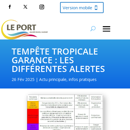
Version mobile
TEMPÊTE TROPICALE
GARANCE : LES
DIFFÉRENTES ALERTES
26 Fév 2025
Actu principale
,
infos pratiques