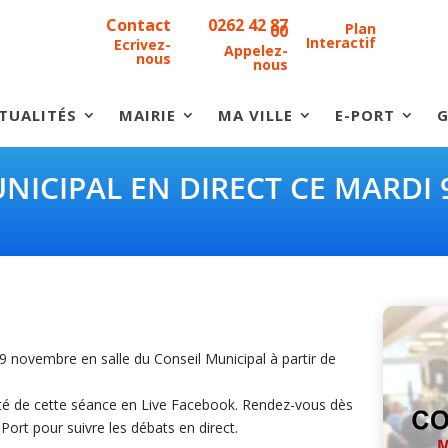
Contact
0262 42 87
Plan
00
Interactif
Ecrivez-
Appelez-
nous
nous
TUALITÉS
MAIRIE
MA VILLE
E-PORT
G
UNICIPAL EN DIRECT CE MARDI
 9 novembre en salle du Conseil Municipal à partir de
alité de cette séance en Live Facebook. Rendez-vous dès
Port pour suivre les débats en direct.